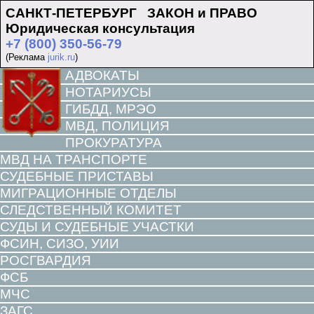
САНКТ-ПЕТЕРБУРГ ЗАКОН и ПРАВО
Юридическая консультация
+7 (800) 350-56-79
(Реклама
jurik.ru
)
АДВОКАТЫ
НОТАРИУСЫ
ГИБДД, МРЭО
МВД, ПОЛИЦИЯ
ПРОКУРАТУРА
МВД НА ТРАНСПОРТЕ
СУДЕБНЫЕ ПРИСТАВЫ
МИГРАЦИОННЫЕ ОТДЕЛЫ
СЛЕДСТВЕННЫЙ КОМИТЕТ
СУДЫ И СУДЕБНЫЕ УЧАСТКИ
ФСИН, СИЗО, УИИ
РОСГВАРДИЯ
ФСБ
МЧС
ЗАГС