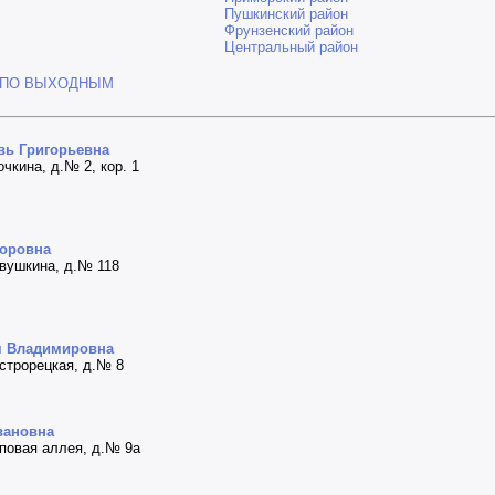
Пушкинский район
Фрунзенский район
Центральный район
 ПО ВЫХОДНЫМ
вь Григорьевна
очкина, д.№ 2, кор. 1
торовна
авушкина, д.№ 118
я Владимировна
естрорецкая, д.№ 8
вановна
иповая аллея, д.№ 9а