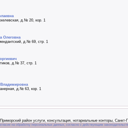
олаевна
ккелевская, д.№ 20, кор. 1
а Олеговна
омендантский, д.№ 69, стр. 1
еоргиевич
тиков, д.№ 37, стр. 1
а Владимировна
ланерная, д.№ 63, кор. 1
 Приморский район услуги, консультация, нотариальные конторы, Санкт
огласие на обработку персональных данных, согласно с действующим законодательст