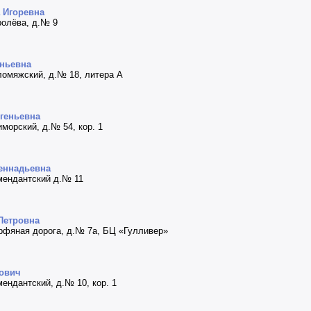
 Игоревна
оролёва, д.№ 9
еньевна
оломяжский, д.№ 18, литера А
геньевна
иморский, д.№ 54, кор. 1
еннадьевна
омендантский д.№ 11
Петровна
Торфяная дорога, д.№ 7а, БЦ «Гулливер»
лович
омендантский, д.№ 10, кор. 1