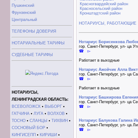
Красногвардейский район
Пушкинский
Красносельский район
Фрунзенский
Кронштадтский район
Центральный
НОТАРИУСЫ, РАБОТАЮЩИЕ
ТЕЛЕФОНЫ ДОВЕРИЯ
Нотариус Борисенкова Любо
НОТАРИАЛЬНЫЕ ТАРИФЫ
гор. Санкт-Петербург, ул- ца Ут
☎ ▻
СУДЕБНЫЕ ТАРИФЫ
Работает в выходные
Нотариус Ажойчик Алла Вик
гор. Санкт-Петербург, ул- ца С
☎ ▻
Работает в выходные
НОТАРИУСЫ,
Нотариус Башкирова Евгени
ЛЕНИНГРАДСКАЯ ОБЛАСТЬ:
гор. Санкт-Петербург, ул- ца С
ВСЕВОЛОЖСК
•
ВЫБОРГ
•
☎ ▻
ГАТЧИНА
•
ЛУГА
•
ВОЛХОВ
•
Нотариус Балукова Галина И
ТОСНО
•
СЛАНЦЫ
•
ТИХВИН
•
гор. Санкт-Петербург, ул- ца Л
СОСНОВЫЙ БОР
•
☎ ▻
КИНГИСЕПП
•
КИРИШИ
•