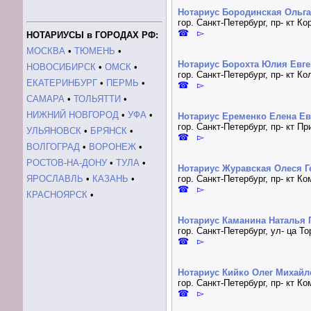
Нотариус Бородинская Ольга
гор. Санкт-Петербург, пр- кт К
☎ ▻
НОТАРИУСЫ в ГОРОДАХ РФ:
МОСКВА
•
ТЮМЕНЬ
•
Нотариус Борохта Юлия Евг
НОВОСИБИРСК
•
ОМСК
•
гор. Санкт-Петербург, пр- кт К
ЕКАТЕРИНБУРГ
•
ПЕРМЬ
•
☎ ▻
САМАРА
•
ТОЛЬЯТТИ
•
НИЖНИЙ НОВГОРОД
•
УФА
•
Нотариус Еременко Елена Ев
гор. Санкт-Петербург, пр- кт Пр
УЛЬЯНОВСК
•
БРЯНСК
•
☎ ▻
ВОЛГОГРАД
•
ВОРОНЕЖ
•
РОСТОВ-НА-ДОНУ
•
ТУЛА
•
Нотариус Журавская Олеся Г
ЯРОСЛАВЛЬ
•
КАЗАНЬ
•
гор. Санкт-Петербург, пр- кт К
☎ ▻
КРАСНОЯРСК
•
Нотариус Каманина Наталья 
гор. Санкт-Петербург, ул- ца 
☎ ▻
Нотариус Кийко Олег Михай
гор. Санкт-Петербург, пр- кт К
☎ ▻