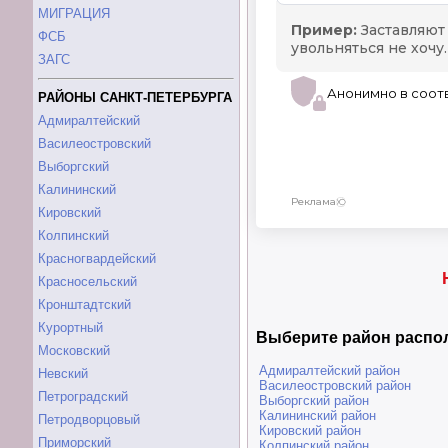
МИГРАЦИЯ
ФСБ
ЗАГС
РАЙОНЫ САНКТ-ПЕТЕРБУРГА
Адмиралтейский
Василеостровский
Выборгский
Калининский
Кировский
Колпинский
Красногвардейский
Красносельский
Кронштадтский
Курортный
Выберите район распо
Московский
Адмиралтейский район
Невский
Василеостровский район
Петроградский
Выборгский район
Калининский район
Петродворцовый
Кировский район
Приморский
Колпинский район