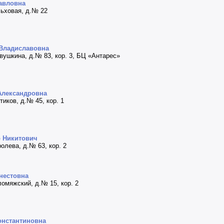
авловна
льховая, д.№ 22
 Владиславовна
авушкина, д.№ 83, кор. 3, БЦ «Антарес»
Александровна
тиков, д.№ 45, кор. 1
р Никитович
ролева, д.№ 63, кор. 2
нестовна
оломяжский, д.№ 15, кор. 2
онстантиновна