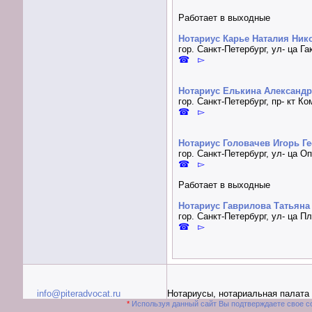
Работает в выходные
Нотариус Карье Наталия Ник
гор. Санкт-Петербург, ул- ца Га
☎ ▻
Нотариус Елькина Александр
гор. Санкт-Петербург, пр- кт К
☎ ▻
Нотариус Головачев Игорь Г
гор. Санкт-Петербург, ул- ца Оп
☎ ▻
Работает в выходные
Нотариус Гаврилова Татьян
гор. Санкт-Петербург, ул- ца П
☎ ▻
info@piteradvocat.ru
Нотариусы, нотариальная палата
*
Используя данный сайт Вы подтверждаете свое с