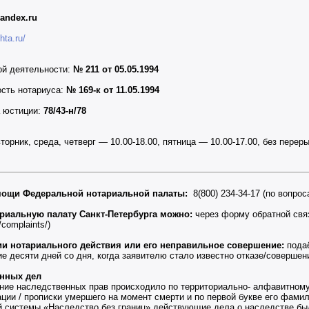
andex.ru
hta.ru/
ой деятельности:
№ 211 от 05.05.1994
ость нотариуса:
№ 169-к от 11.05.1994
а юстиции:
78/43-н/78
торник, среда, четверг — 10.00-18.00, пятница — 10.00-17.00, без перер
мощи Федеральной нотариальной палаты:
8(800) 234-34-17 (по вопро
риальную палату Санкт-Петербурга можно:
через форму обратной свя
b/complaints/)
ии нотариального действия или его неправильное совершение:
подаё
е десяти дней со дня, когда заявителю стало известно отказе/совершен
енных дел
ние наследственных прав происходило по территориально- алфавитному
ции / прописки умершего на момент смерти и по первой букве его фамил
системы «Наследство без границ» действующие дела о наследстве был