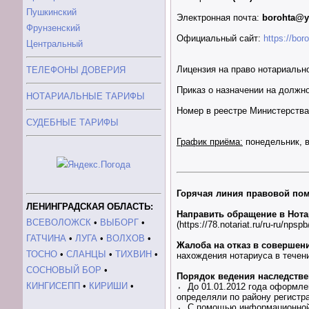
Пушкинский
Электронная почта:
borohta@y
Фрунзенский
Официальный сайт:
https://boro
Центральный
Лицензия на право нотариальн
ТЕЛЕФОНЫ ДОВЕРИЯ
Приказ о назначении на должн
НОТАРИАЛЬНЫЕ ТАРИФЫ
Номер в реестре Министерств
СУДЕБНЫЕ ТАРИФЫ
График приёма:
понедельник, в
Горячая линия правовой по
ЛЕНИНГРАДСКАЯ ОБЛАСТЬ:
Направить обращение в Нота
ВСЕВОЛОЖСК
•
ВЫБОРГ
•
(https://78.notariat.ru/ru-ru/npsp
ГАТЧИНА
•
ЛУГА
•
ВОЛХОВ
•
Жалоба на отказ в совершен
ТОСНО
•
СЛАНЦЫ
•
ТИХВИН
•
нахождения нотариуса в течени
СОСНОВЫЙ БОР
•
Порядок ведения наследств
КИНГИСЕПП
•
КИРИШИ
•
⬫ До 01.01.2012 года оформле
определяли по району регистра
⬫ С помощью информационной 