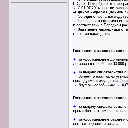
В Санкт-Петербурге эта програ
⬫ С 01.07.2014 зарегистриров
«Единой информационной си
⬫ Сегодня открыть наследств
⬫ По вопросам оформления нас
в соответствии с Порядком рас
⬫
Заявление наследника о п
открытия наследства.
Госпошлина за совершение 
◈
за удостоверение договоров
договора (но не более 30.000 р.
◈
за выдачу свидетельства о п
⬫
детям, в том числе усыно
наследуемого имущества (но не
⬫
другим наследникам
▻
0,6%
Госпошлина за совершение н
◈
за выдачу свидетельства о 
время брака, в том числе за в
◈
за удостоверение решения 
соответствующего органа