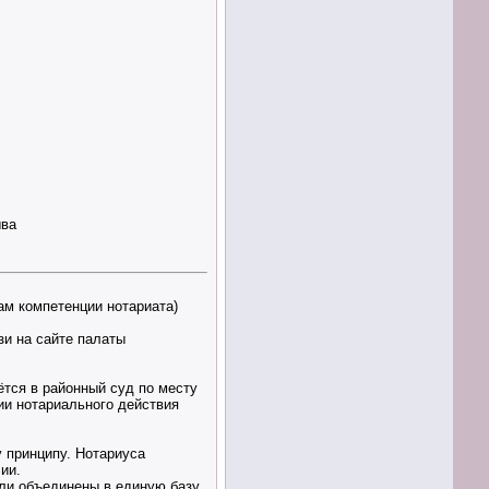
ыва
сам компетенции нотариата)
зи на сайте палаты
тся в районный суд по месту
ии нотариального действия
 принципу. Нотариуса
ии.
и объединены в единую базу.