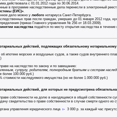
мма действовала с 01.01.2012 года по 30.06.2014.
анные в программе наследственные дела перенесли в электронный реес
стемы (ЕИС)»
.
енное дело можно у
любого
нотариуса Санкт-Петербурга.
ледственных прав после граждан, умерших до 01 января 2012 года, ну
пределения (приказ Главного управления № 256 от 18.03.2009).
ринятии наследства
подаётся по месту открытия наследства в течение
нотариальных действий, подлежащих обязательному нотариальному
 об ипотеке морских и воздушных судов, а также судов внутреннего пл
)
раве на наследство по закону и по завещанию:
вленным, супругу, родителям, полнородным братьям и сестрам насле
 более 100.000 руб.)
 стоимости наследуемого имущества (но не более 1.000.000 руб.)
отариальных действий, для которых не предусмотрена обязательн
праве собственности на долю в находящемся в общей собственности су
ыдачу свидетельства о праве собственности в случае смерти одного из
органа управления юридического лица
▻
3 000 р. за каждый час присутс