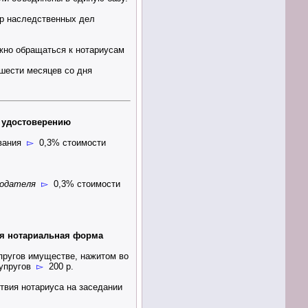
тр наследственных дел
жно обращаться к нотариусам
 шести месяцев со дня
 удостоверению
авания
▻
0,3% стоимости
додателя
▻
0,3% стоимости
ая нотариальная форма
пругов имуществе, нажитом во
 супругов
▻
200 р.
твия нотариуса на заседании