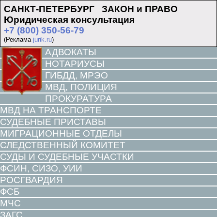
САНКТ-ПЕТЕРБУРГ ЗАКОН и ПРАВО
Юридическая консультация
+7 (800) 350-56-79
(Реклама
jurik.ru
)
АДВОКАТЫ
НОТАРИУСЫ
ГИБДД, МРЭО
МВД, ПОЛИЦИЯ
ПРОКУРАТУРА
МВД НА ТРАНСПОРТЕ
СУДЕБНЫЕ ПРИСТАВЫ
МИГРАЦИОННЫЕ ОТДЕЛЫ
СЛЕДСТВЕННЫЙ КОМИТЕТ
СУДЫ И СУДЕБНЫЕ УЧАСТКИ
ФСИН, СИЗО, УИИ
РОСГВАРДИЯ
ФСБ
МЧС
ЗАГС