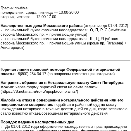
График приёма:
понедельник, среда, пятница — 10.00-20.00
вторник, четверг — 12.00-17.00
Наследственные дела Московского района
(открытые до 01.01.2012)
⬫ по начальной букве фамилии наследодателя: О, П, Р, С (нечётная
сторона Московского пр. + прилегающие улицы)
⬫ по начальной букве фамилии наследодателя: Ш, Ц, Я (чётная
сторона Московского пр. + прилегающие улицы (кроме пр. Гагарина) +
Авиагородок)
Горячая линия правовой помощи Федеральной нотариальной
палаты:
8(800) 234-34-17 (по вопросам компетенции нотариата)
Направить обращение в Нотариальную палату Санкт-Петербурга
можно:
через форму обратной связи на сайте палаты
(https://78.notariat.ru/ru-ru/npspb/complaints/)
Жалоба на отказ в совершении нотариального действия или его
неправильное совершение:
подаётся в районный суд по месту
нахождения нотариуса в течение десяти дней со дня, когда заявителю
стало известно отказе/совершении нотариального действия
Порядок ведения наследственных дел
⬫ До 01.01.2012 года оформление наследственных прав происходило
по территориально- алфавитному принципу. Нотариуса определяли по