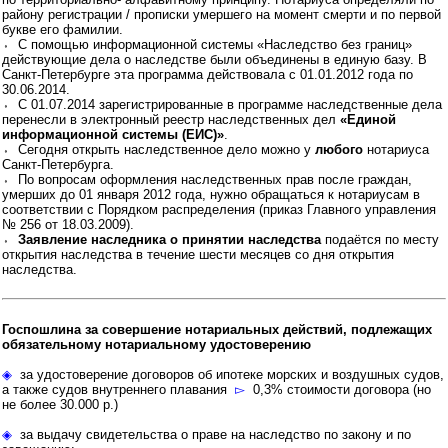
району регистрации / прописки умершего на момент смерти и по первой
букве его фамилии.
⬫ С помощью информационной системы «Наследство без границ»
действующие дела о наследстве были объединены в единую базу. В
Санкт-Петербурге эта программа действовала с 01.01.2012 года по
30.06.2014.
⬫ С 01.07.2014 зарегистрированные в программе наследственные дела
перенесли в электронный реестр наследственных дел
«Единой
информационной системы (ЕИС)»
.
⬫ Сегодня открыть наследственное дело можно у
любого
нотариуса
Санкт-Петербурга.
⬫ По вопросам оформления наследственных прав после граждан,
умерших до 01 января 2012 года, нужно обращаться к нотариусам в
соответствии с Порядком распределения (приказ Главного управления
№ 256 от 18.03.2009).
⬫
Заявление наследника о принятии наследства
подаётся по месту
открытия наследства в течение шести месяцев со дня открытия
наследства.
Госпошлина за совершение нотариальных действий, подлежащих
обязательному нотариальному удостоверению
◈
за удостоверение договоров об ипотеке морских и воздушных судов,
а также судов внутреннего плавания
▻
0,3% стоимости договора (но
не более 30.000 р.)
◈
за выдачу свидетельства о праве на наследство по закону и по