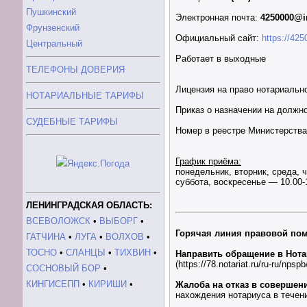
Пушкинский
Электронная почта:
4250000@i
Фрунзенский
Официальный сайт:
https://425
Центральный
Работает в выходные
ТЕЛЕФОНЫ ДОВЕРИЯ
Лицензия на право нотариальн
НОТАРИАЛЬНЫЕ ТАРИФЫ
Приказ о назначении на должн
СУДЕБНЫЕ ТАРИФЫ
Номер в реестре Министерств
График приёма:
понедельник, вторник, среда, ч
суббота, воскресенье — 10.00-
ЛЕНИНГРАДСКАЯ ОБЛАСТЬ:
ВСЕВОЛОЖСК
•
ВЫБОРГ
•
Горячая линия правовой по
ГАТЧИНА
•
ЛУГА
•
ВОЛХОВ
•
ТОСНО
•
СЛАНЦЫ
•
ТИХВИН
•
Направить обращение в Нота
(https://78.notariat.ru/ru-ru/npsp
СОСНОВЫЙ БОР
•
КИНГИСЕПП
•
КИРИШИ
•
Жалоба на отказ в совершен
нахождения нотариуса в течени