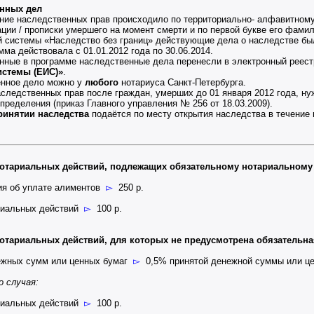
енных дел
ние наследственных прав происходило по территориально- алфавитному
ции / прописки умершего на момент смерти и по первой букве его фамил
системы «Наследство без границ» действующие дела о наследстве был
мма действовала с 01.01.2012 года по 30.06.2014.
анные в программе наследственные дела перенесли в электронный реес
стемы (ЕИС)»
.
енное дело можно у
любого
нотариуса Санкт-Петербурга.
ледственных прав после граждан, умерших до 01 января 2012 года, ну
пределения (приказ Главного управления № 256 от 18.03.2009).
ринятии наследства
подаётся по месту открытия наследства в течение
нотариальных действий, подлежащих обязательному нотариальному
ия об уплате алиментов
▻
250 р.
риальных действий
▻
100 р.
отариальных действий, для которых не предусмотрена обязательн
нежных сумм или ценных бумаг
▻
0,5% принятой денежной суммы или цен
 случая:
риальных действий
▻
100 р.