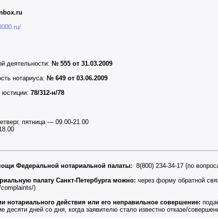
nbox.ru
0000.ru/
ой деятельности:
№ 555 от 31.03.2009
ость нотариуса:
№ 649 от 03.06.2009
а юстиции:
78/312-н/78
етверг, пятница — 09.00-21.00
18.00
мощи Федеральной нотариальной палаты:
8(800) 234-34-17 (по вопро
риальную палату Санкт-Петербурга можно:
через форму обратной свя
b/complaints/)
ии нотариального действия или его неправильное совершение:
подаё
е десяти дней со дня, когда заявителю стало известно отказе/совершен