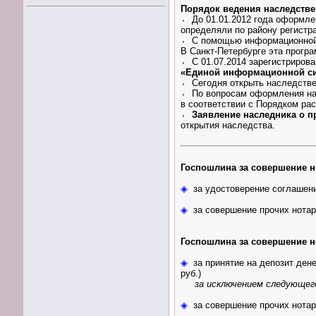
Порядок ведения наследств
⬫ До 01.01.2012 года оформле
определяли по району регистра
⬫ С помощью информационной 
В Санкт-Петербурге эта програ
⬫ С 01.07.2014 зарегистриров
«Единой информационной си
⬫ Сегодня открыть наследств
⬫ По вопросам оформления нас
в соответствии с Порядком рас
⬫
Заявление наследника о п
открытия наследства.
Госпошлина за совершение 
◈
за удостоверение соглашен
◈
за совершение прочих нота
Госпошлина за совершение н
◈
за принятие на депозит де
руб.)
за исключением следующего
◈
за совершение прочих нота