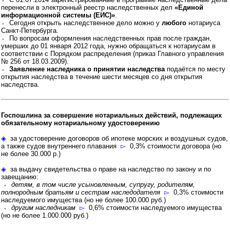
перенесли в электронный реестр наследственных дел
«Единой
информационной системы (ЕИС)»
.
⬫ Сегодня открыть наследственное дело можно у
любого
нотариуса
Санкт-Петербурга.
⬫ По вопросам оформления наследственных прав после граждан,
умерших до 01 января 2012 года, нужно обращаться к нотариусам в
соответствии с Порядком распределения (приказ Главного управления
№ 256 от 18.03.2009).
⬫
Заявление наследника о принятии наследства
подаётся по месту
открытия наследства в течение шести месяцев со дня открытия
наследства.
Госпошлина за совершение нотариальных действий, подлежащих
обязательному нотариальному удостоверению
◈
за удостоверение договоров об ипотеке морских и воздушных судов,
а также судов внутреннего плавания
▻
0,3% стоимости договора (но
не более 30.000 р.)
◈
за выдачу свидетельства о праве на наследство по закону и по
завещанию:
⬫
детям, в том числе усыновленным, супругу, родителям,
полнородным братьям и сестрам наследодателя
▻
0,3% стоимости
наследуемого имущества (но не более 100.000 руб.)
⬫
другим наследникам
▻
0,6% стоимости наследуемого имущества
(но не более 1.000.000 руб.)