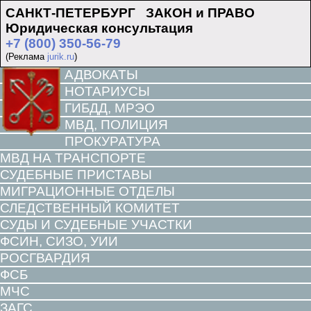
САНКТ-ПЕТЕРБУРГ ЗАКОН и ПРАВО
Юридическая консультация
+7 (800) 350-56-79
(Реклама
jurik.ru
)
АДВОКАТЫ
НОТАРИУСЫ
ГИБДД, МРЭО
МВД, ПОЛИЦИЯ
ПРОКУРАТУРА
МВД НА ТРАНСПОРТЕ
СУДЕБНЫЕ ПРИСТАВЫ
МИГРАЦИОННЫЕ ОТДЕЛЫ
СЛЕДСТВЕННЫЙ КОМИТЕТ
СУДЫ И СУДЕБНЫЕ УЧАСТКИ
ФСИН, СИЗО, УИИ
РОСГВАРДИЯ
ФСБ
МЧС
ЗАГС