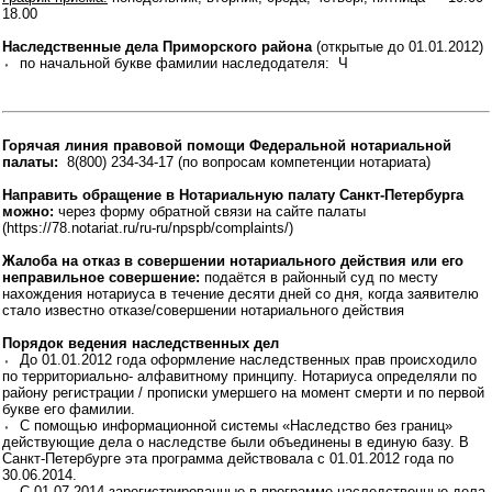
18.00
Наследственные дела Приморского района
(открытые до 01.01.2012)
⬫ по начальной букве фамилии наследодателя: Ч
Горячая линия правовой помощи Федеральной нотариальной
палаты:
8(800) 234-34-17 (по вопросам компетенции нотариата)
Направить обращение в Нотариальную палату Санкт-Петербурга
можно:
через форму обратной связи на сайте палаты
(https://78.notariat.ru/ru-ru/npspb/complaints/)
Жалоба на отказ в совершении нотариального действия или его
неправильное совершение:
подаётся в районный суд по месту
нахождения нотариуса в течение десяти дней со дня, когда заявителю
стало известно отказе/совершении нотариального действия
Порядок ведения наследственных дел
⬫ До 01.01.2012 года оформление наследственных прав происходило
по территориально- алфавитному принципу. Нотариуса определяли по
району регистрации / прописки умершего на момент смерти и по первой
букве его фамилии.
⬫ С помощью информационной системы «Наследство без границ»
действующие дела о наследстве были объединены в единую базу. В
Санкт-Петербурге эта программа действовала с 01.01.2012 года по
30.06.2014.
⬫ С 01.07.2014 зарегистрированные в программе наследственные дела