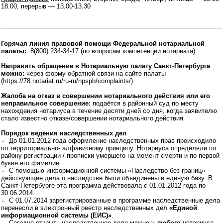
18.00, перерыв — 13.00-13.30
Горячая линия правовой помощи Федеральной нотариальной
палаты:
8(800) 234-34-17 (по вопросам компетенции нотариата)
Направить обращение в Нотариальную палату Санкт-Петербурга
можно:
через форму обратной связи на сайте палаты
(https://78.notariat.ru/ru-ru/npspb/complaints/)
Жалоба на отказ в совершении нотариального действия или его
неправильное совершение:
подаётся в районный суд по месту
нахождения нотариуса в течение десяти дней со дня, когда заявителю
стало известно отказе/совершении нотариального действия
Порядок ведения наследственных дел
⬫ До 01.01.2012 года оформление наследственных прав происходило
по территориально- алфавитному принципу. Нотариуса определяли по
району регистрации / прописки умершего на момент смерти и по первой
букве его фамилии.
⬫ С помощью информационной системы «Наследство без границ»
действующие дела о наследстве были объединены в единую базу. В
Санкт-Петербурге эта программа действовала с 01.01.2012 года по
30.06.2014.
⬫ С 01.07.2014 зарегистрированные в программе наследственные дела
перенесли в электронный реестр наследственных дел
«Единой
информационной системы (ЕИС)»
.
⬫ Сегодня открыть наследственное дело можно у
любого
нотариуса