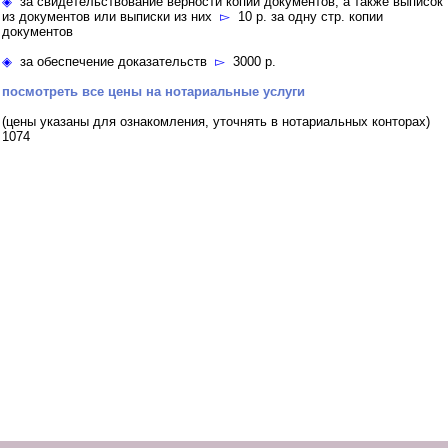
◈
за свидетельствование верности копий документов, а также выписок
из документов или выписки из них
▻
10 р. за одну стр. копии
документов
◈
за обеспечение доказательств
▻
3000 р.
посмотреть все цены на нотариальные услуги
(цены указаны для ознакомления, уточнять в нотариальных конторах)
1074