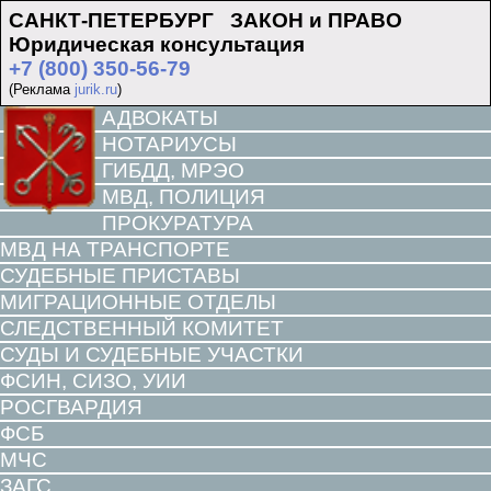
САНКТ-ПЕТЕРБУРГ ЗАКОН и ПРАВО
Юридическая консультация
+7 (800) 350-56-79
(Реклама
jurik.ru
)
АДВОКАТЫ
НОТАРИУСЫ
ГИБДД, МРЭО
МВД, ПОЛИЦИЯ
ПРОКУРАТУРА
МВД НА ТРАНСПОРТЕ
СУДЕБНЫЕ ПРИСТАВЫ
МИГРАЦИОННЫЕ ОТДЕЛЫ
СЛЕДСТВЕННЫЙ КОМИТЕТ
СУДЫ И СУДЕБНЫЕ УЧАСТКИ
ФСИН, СИЗО, УИИ
РОСГВАРДИЯ
ФСБ
МЧС
ЗАГС