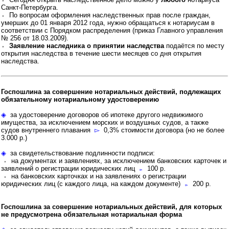
Санкт-Петербурга.
⬫ По вопросам оформления наследственных прав после граждан,
умерших до 01 января 2012 года, нужно обращаться к нотариусам в
соответствии с Порядком распределения (приказ Главного управления
№ 256 от 18.03.2009).
⬫
Заявление наследника о принятии наследства
подаётся по месту
открытия наследства в течение шести месяцев со дня открытия
наследства.
Госпошлина за совершение нотариальных действий, подлежащих
обязательному нотариальному удостоверению
◈
за удостоверение договоров об ипотеке другого недвижимого
имущества, за исключением морских и воздушных судов, а также
судов внутреннего плавания
▻
0,3% стоимости договора (но не более
3.000 р.)
◈
за свидетельствование подлинности подписи:
⬫ на документах и заявлениях, за исключением банковских карточек и
заявлений о регистрации юридических лиц
▻
100 р.
⬫ на банковских карточках и на заявлениях о регистрации
юридических лиц (с каждого лица, на каждом документе)
▻
200 р.
Госпошлина за совершение нотариальных действий, для которых
не предусмотрена обязательная нотариальная форма