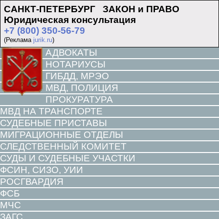
САНКТ-ПЕТЕРБУРГ ЗАКОН и ПРАВО
Юридическая консультация
+7 (800) 350-56-79
(Реклама
jurik.ru
)
АДВОКАТЫ
НОТАРИУСЫ
ГИБДД, МРЭО
МВД, ПОЛИЦИЯ
ПРОКУРАТУРА
МВД НА ТРАНСПОРТЕ
СУДЕБНЫЕ ПРИСТАВЫ
МИГРАЦИОННЫЕ ОТДЕЛЫ
СЛЕДСТВЕННЫЙ КОМИТЕТ
СУДЫ И СУДЕБНЫЕ УЧАСТКИ
ФСИН, СИЗО, УИИ
РОСГВАРДИЯ
ФСБ
МЧС
ЗАГС