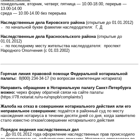
понедельник, вторник, четверг, пятница — 10.00-18.00, перерыв —
13.00-14.00
среда — 10.00-14.00 без перерыва
Наследственные дела Кировского района
(открытые до 01.01.2012)
⬫ по начальной букве фамилии наследодателя: Г, Д
Наследственные дела Красносельского района
(открытые до
01.01.2012)
⬫ по последнему месту жительства наследодателя: проспект
Народного Ополчения (с 01.03.2002)
Горячая линия правовой помощи Федеральной нотариальной
палаты:
8(800) 234-34-17 (по вопросам компетенции нотариата)
Направить обращение в Нотариальную палату Санкт-Петербурга
можно:
через форму обратной связи на сайте палаты
(https://78.notariat.ru/ru-ru/npspb/complaints/)
Жалоба на отказ в совершении нотариального действия или его
неправильное совершение:
подаётся в районный суд по месту
нахождения нотариуса в течение десяти дней со дня, когда заявителю
стало известно отказе/совершении нотариального действия
Порядок ведения наследственных дел
⬫ До 01.01.2012 года оформление наследственных прав происходило
по территориально- алфавитному принципу. Нотариуса определяли по