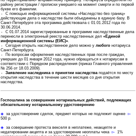
району регистрации / прописки умершего на момент смерти и по первой
букве его фамилии.
⬫ С помощью информационной системы «Наследство без границ»
действующие дела о наследстве были объединены в единую базу. В
Санкт-Петербурге эта программа действовала с 01.01.2012 года по
30.06.2014.
⬫ С 01.07.2014 зарегистрированные в программе наследственные дела
перенесли в электронный реестр наследственных дел
«Единой
информационной системы (ЕИС)»
.
⬫ Сегодня открыть наследственное дело можно у
любого
нотариуса
Санкт-Петербурга.
⬫ По вопросам оформления наследственных прав после граждан,
умерших до 01 января 2012 года, нужно обращаться к нотариусам в
соответствии с Порядком распределения (приказ Главного управления
№ 256 от 18.03.2009).
⬫
Заявление наследника о принятии наследства
подаётся по месту
открытия наследства в течение шести месяцев со дня открытия
наследства.
Госпошлина за совершение нотариальных действий, подлежащих
обязательному нотариальному удостоверению
◈
за удостоверение сделок, предмет которых не подлежит оценке
▻
500 р.
◈
за совершение протеста векселя в неплатеже, неакцепте и
недатировании акцепта и за удостоверение неоплаты чека
▻
1%