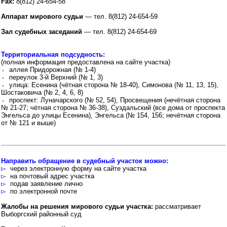
Fax:
8(812) 24-654-58
Аппарат мирового судьи
— тел. 8(812) 24-654-59
Зал судебных заседаний
— тел. 8(812) 24-654-69
Территориальная подсудность:
(полная информация предоставлена на сайте участка)
⬫ аллея Придорожная (№ 1-4)
⬫ переулок 3-й Верхний (№ 1, 3)
⬫ улица: Есенина (чётная сторона № 18-40), Симонова (№ 11, 13, 15),
Шостаковича (№ 2, 4, 6, 8)
⬫ проспект: Луначарского (№ 52, 54), Просвещения (нечётная сторона
№ 21-27; чётная сторона № 36-38), Суздальский (все дома от проспекта
Энгельса до улицы Есенина), Энгельса (№ 154, 156; нечётная сторона
от № 121 и выше)
Направить обращение в судебный участок можно:
▻
через электронную форму на сайте участка
▻
на почтовый адрес участка
▻
подав заявление лично
▻
по электронной почте
Жалобы на решения мирового судьи участка:
рассматривает
Выборгский районный суд