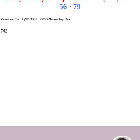
56 ⋅ 79
Реклама Erid: LjN8KF9Yu, ООО Лигал Адс Тех
742