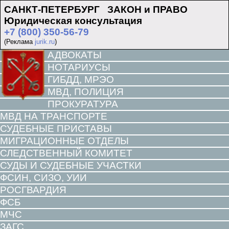
САНКТ-ПЕТЕРБУРГ ЗАКОН и ПРАВО
Юридическая консультация
+7 (800) 350-56-79
(Реклама
jurik.ru
)
АДВОКАТЫ
НОТАРИУСЫ
ГИБДД, МРЭО
МВД, ПОЛИЦИЯ
ПРОКУРАТУРА
МВД НА ТРАНСПОРТЕ
СУДЕБНЫЕ ПРИСТАВЫ
МИГРАЦИОННЫЕ ОТДЕЛЫ
СЛЕДСТВЕННЫЙ КОМИТЕТ
СУДЫ И СУДЕБНЫЕ УЧАСТКИ
ФСИН, СИЗО, УИИ
РОСГВАРДИЯ
ФСБ
МЧС
ЗАГС