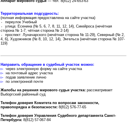
Аппарат мирового судьи
— тел. 8(812) 24-653-63
Территориальная подсудность:
(полная информация предоставлена на сайте участка)
⬫ переулок Учебный
⬫ улица: Есенина (№ 5, 6, 7, 8, 11, 12, 14), Сикейроса (нечётная
сторона № 1-7; чётная сторона № 2-14)
⬫ проспект: Луначарского (нечётная сторона № 11-29), Северный (№ 2,
4, 6), Художников (№ 8, 10, 12, 14), Энгельса (нечётная сторона № 107-
119)
Направить обращение в судебный участок можно:
▻
через электронную форму на сайте участка
▻
на почтовый адрес участка
▻
подав заявление лично
▻
по электронной почте
Жалобы на решения мирового судьи участка:
рассматривает
Выборгский районный суд
Телефон доверия Комитета по вопросам законности,
правопорядка и безопасности:
8(812) 576-77-65
Телефон доверия Управления Судебного департамента Санкт-
Петербурга:
8(812) 57-067-84