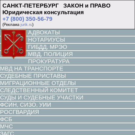
САНКТ-ПЕТЕРБУРГ ЗАКОН и ПРАВО
Юридическая консультация
+7 (800) 350-56-79
(Реклама
jurik.ru
)
АДВОКАТЫ
НОТАРИУСЫ
ГИБДД, МРЭО
МВД, ПОЛИЦИЯ
ПРОКУРАТУРА
МВД НА ТРАНСПОРТЕ
СУДЕБНЫЕ ПРИСТАВЫ
МИГРАЦИОННЫЕ ОТДЕЛЫ
СЛЕДСТВЕННЫЙ КОМИТЕТ
СУДЫ И СУДЕБНЫЕ УЧАСТКИ
ФСИН, СИЗО, УИИ
РОСГВАРДИЯ
ФСБ
МЧС
ЗАГС