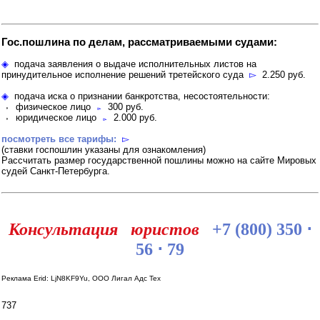
Гос.пошлина по делам, рассматриваемыми судами:
◈
подача заявления о выдаче исполнительных листов на
принудительное исполнение решений третейского суда
▻
2.250 руб.
◈
подача иска о признании банкротства, несостоятельности:
⬫ физическое лицо
▻
300 руб.
⬫ юридическое лицо
▻
2.000 руб.
посмотреть все тарифы:
▻
(cтавки госпошлин указаны для ознакомления)
Рассчитать размер государственной пошлины можно на сайте Мировых
судей Санкт-Петербурга.
Консультация юристов
+7 (800) 350 ⋅
56 ⋅ 79
Реклама Erid: LjN8KF9Yu, ООО Лигал Адс Тех
737